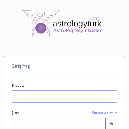
Giriş Yap
E-posta
Şifre
Şifremi Unuttum