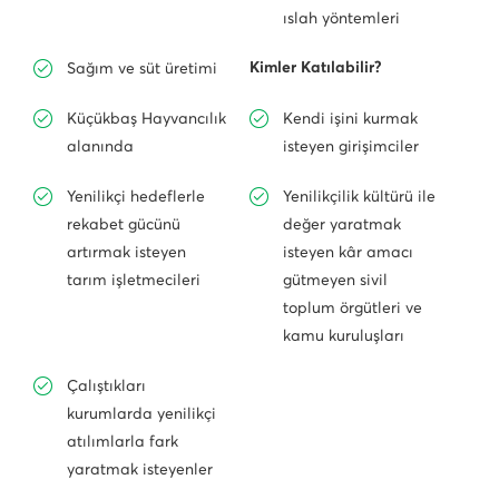
ıslah yöntemleri
Kimler Katılabilir?
Sağım ve süt üretimi
Küçükbaş Hayvancılık
Kendi işini kurmak
alanında
isteyen girişimciler
Yenilikçi hedeflerle
Yenilikçilik kültürü ile
rekabet gücünü
değer yaratmak
artırmak isteyen
isteyen kâr amacı
tarım işletmecileri
gütmeyen sivil
toplum örgütleri ve
kamu kuruluşları
Çalıştıkları
kurumlarda yenilikçi
atılımlarla fark
yaratmak isteyenler