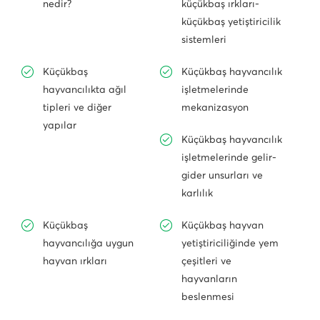
nedir?
küçükbaş ırkları-
küçükbaş yetiştiricilik
sistemleri
Küçükbaş
Küçükbaş hayvancılık
hayvancılıkta ağıl
işletmelerinde
tipleri ve diğer
mekanizasyon
yapılar
Küçükbaş hayvancılık
işletmelerinde gelir-
gider unsurları ve
karlılık
Küçükbaş
Küçükbaş hayvan
hayvancılığa uygun
yetiştiriciliğinde yem
hayvan ırkları
çeşitleri ve
hayvanların
beslenmesi