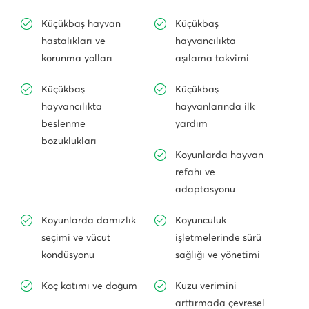
Küçükbaş hayvan
Küçükbaş
hastalıkları ve
hayvancılıkta
korunma yolları
aşılama takvimi
Küçükbaş
Küçükbaş
hayvancılıkta
hayvanlarında ilk
beslenme
yardım
bozuklukları
Koyunlarda hayvan
refahı ve
adaptasyonu
Koyunlarda damızlık
Koyunculuk
seçimi ve vücut
işletmelerinde sürü
kondüsyonu
sağlığı ve yönetimi
Koç katımı ve doğum
Kuzu verimini
arttırmada çevresel