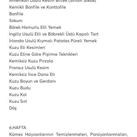
Amerikan Usulü Kesim Biftek (Sirloin Steak)
Kemikli Bonfile ve Konttofile
Bonfile
Sokum
Börek Hamurlu Etli Yemek
İngiliz Usulü Etli ve Böbrekli Üstü Kapalı Tart
İrlanda Usulü Kıymalı Patates Püreli Yemek
Kuzu Eti Kesimleri
Kuzu Etine Göre Pişirme Teknikleri
Kemiksiz Kuzu Pirzola
Fransız Usulü Kesim
Kemiksiz İnce Dana Eti
Kuzu Boyun ve Gerdanı
Kuzu Budu
Kuzu Kol
Kuzu Sırt
Döş
6.HAFTA
Kümes Hayvanlarının Temizlenmeleri, Porsiyonlanmaları,