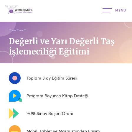
Değerli ve Yarı Değerli Taş
İşlemeciliği Eğitimi
Toplam 3 ay Eğitim Süresi
Program Boyunca Kitap Desteği
%98 Sınav Başarı Oranı
Mobil, Tablet ve Masaüstünden Erişim