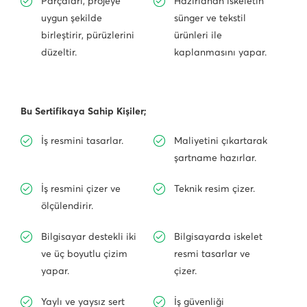
Parçaları, projeye
Hazırlanan iskeletin
uygun şekilde
sünger ve tekstil
birleştirir, pürüzlerini
ürünleri ile
düzeltir.
kaplanmasını yapar.
Bu Sertifikaya Sahip Kişiler;
İş resmini tasarlar.
Maliyetini çıkartarak
şartname hazırlar.
İş resmini çizer ve
Teknik resim çizer.
ölçülendirir.
Bilgisayar destekli iki
Bilgisayarda iskelet
ve üç boyutlu çizim
resmi tasarlar ve
yapar.
çizer.
Yaylı ve yaysız sert
İş güvenliği