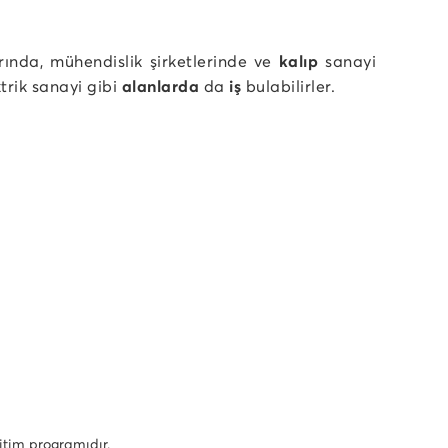
rında, mühendislik şirketlerinde ve
kalıp
sanayi
trik sanayi gibi
alanlarda
da
iş
bulabilirler.
ğitim programıdır.