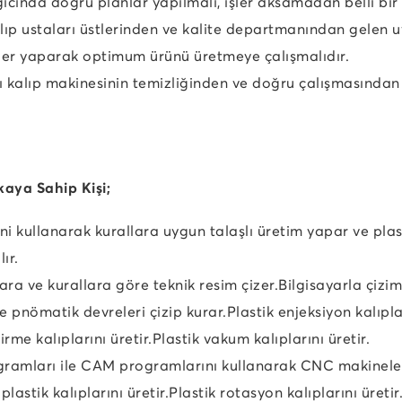
gıcında doğru planlar yapılmalı, işler aksamadan belli bir 
alıp ustaları üstlerinden ve kalite departmanından gelen 
kler yaparak optimum ürünü üretmeye çalışmalıdır.
ı kalıp makinesinin temizliğinden ve doğru çalışmasından
ikaya Sahip Kişi;
rini kullanarak kurallara uygun talaşlı üretim yapar ve pl
ır.
ara ve kurallara göre teknik resim çizer.
Bilgisayarla çizi
ve pnömatik devreleri çizip kurar.
Plastik enjeksiyon kalıplar
şirme kalıplarını üretir.
Plastik vakum kalıplarını üretir.
ramları ile CAM programlarını kullanarak CNC makinele
lastik kalıplarını üretir.
Plastik rotasyon kalıplarını üretir