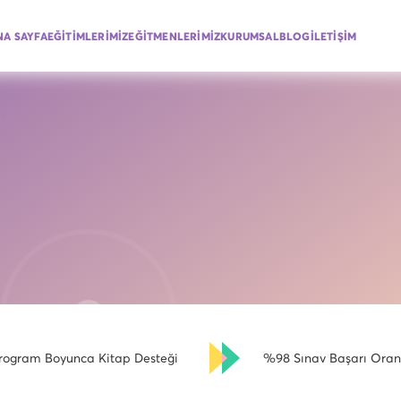
NA SAYFA
EĞİTİMLERİMİZ
EĞİTMENLERİMİZ
KURUMSAL
BLOG
İLETİŞİM
rogram Boyunca Kitap Desteği
%98 Sınav Başarı Oran