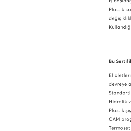
İş başlan
Plastik k
değişikli
Kullandığ
Bu Sertif
El aletle
devreye al
Standartl
Hidrolik 
Plastik şi
CAM prog
Termoset p