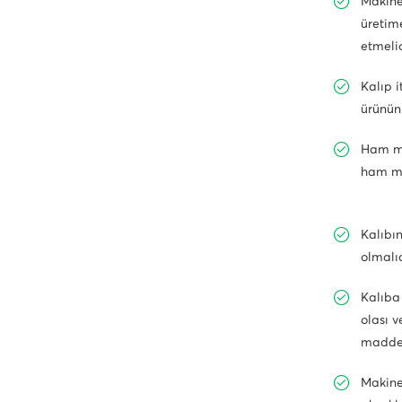
Makinen
üretime
etmelid
Kalıp 
ürünün
Ham ma
ham ma
Kalıbı
olmalıd
Kalıba
olası 
madde i
Makinen