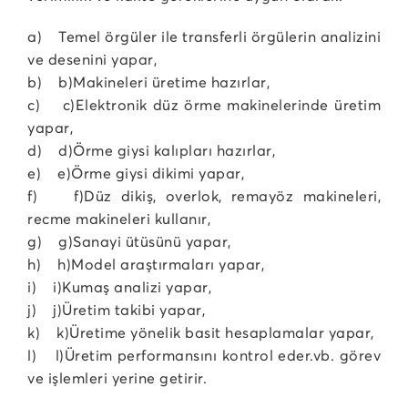
a) Temel örgüler ile transferli örgülerin analizini
ve desenini yapar,
b) b)Makineleri üretime hazırlar,
c) c)Elektronik düz örme makinelerinde üretim
yapar,
d) d)Örme giysi kalıpları hazırlar,
e) e)Örme giysi dikimi yapar,
f) f)Düz dikiş, overlok, remayöz makineleri,
recme makineleri kullanır,
g) g)Sanayi ütüsünü yapar,
h) h)Model araştırmaları yapar,
i) i)Kumaş analizi yapar,
j) j)Üretim takibi yapar,
k) k)Üretime yönelik basit hesaplamalar yapar,
l) l)Üretim performansını kontrol eder.vb. görev
ve işlemleri yerine getirir.