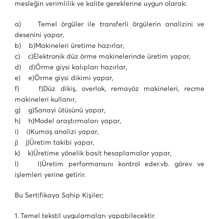
mesleğin verimlilik ve kalite gereklerine uygun olarak:
a) Temel örgüler ile transferli örgülerin analizini ve
desenini yapar,
b) b)Makineleri üretime hazırlar,
c) c)Elektronik düz örme makinelerinde üretim yapar,
d) d)Örme giysi kalıpları hazırlar,
e) e)Örme giysi dikimi yapar,
f) f)Düz dikiş, overlok, remayöz makineleri, recme
makineleri kullanır,
g) g)Sanayi ütüsünü yapar,
h) h)Model araştırmaları yapar,
i) i)Kumaş analizi yapar,
j) j)Üretim takibi yapar,
k) k)Üretime yönelik basit hesaplamalar yapar,
l) l)Üretim performansını kontrol eder.vb. görev ve
işlemleri yerine getirir.
Bu Sertifikaya Sahip Kişiler;
1. Temel tekstil uygulamaları yapabilecektir.