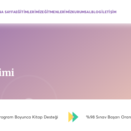
NA SAYFA
EĞİTİMLERİMİZ
EĞİTMENLERİMİZ
KURUMSAL
BLOG
İLETİŞİM
imi
rogram Boyunca Kitap Desteği
%98 Sınav Başarı Oran