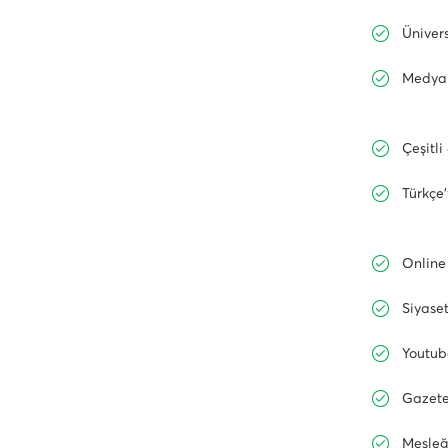
Ünivers
Medya 
Çeşitl
Türkçe’
Online 
Siyaset
Youtub
Gazete
Mesleğ