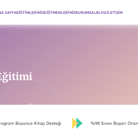
NA SAYFA
EĞİTİMLERİMİZ
EĞİTMENLERİMİZ
KURUMSAL
BLOG
İLETİŞİM
Eğitimi
rogram Boyunca Kitap Desteği
%98 Sınav Başarı Oran