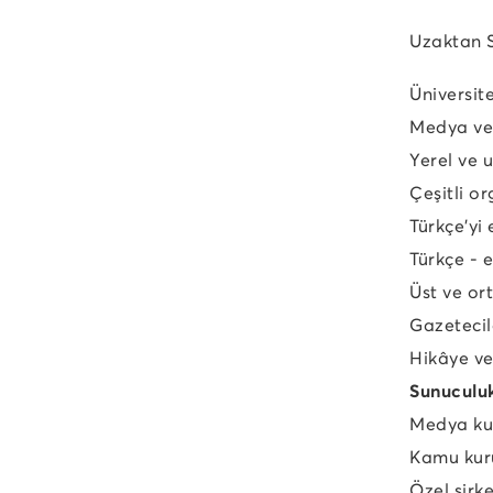
Uzaktan S
Üniversit
Medya ve 
Yerel ve 
Çeşitli o
Türkçe’yi 
Türkçe - 
Üst ve ort
Gazetecil
Hikâye ve
Sunuculuk
Medya kur
Kamu kurum
Özel şirke