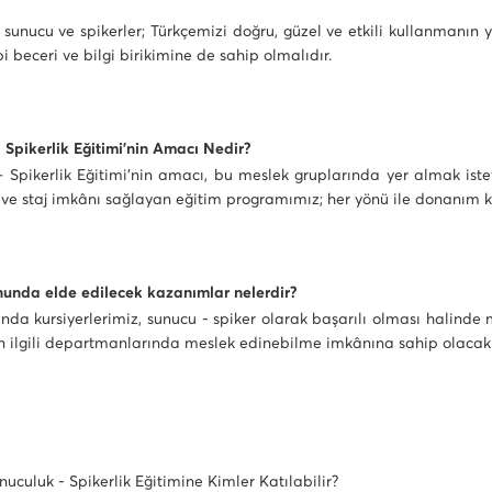
sunucu ve spikerler; Türkçemizi doğru, güzel ve etkili kullanmanın ya
i beceri ve bilgi birikimine de sahip olmalıdır.
 Spikerlik Eğitimi’nin Amacı Nedir?
 Spikerlik Eğitimi’nin amacı, bu meslek gruplarında yer almak isteye
ş ve staj imkânı sağlayan eğitim programımız; her yönü ile donanım 
nunda elde edilecek kazanımlar nelerdir?
nda kursiyerlerimiz, sunucu - spiker olarak başarılı olması halinde
n ilgili departmanlarında meslek edinebilme imkânına sahip olacakl
uculuk - Spikerlik Eğitimine Kimler Katılabilir?