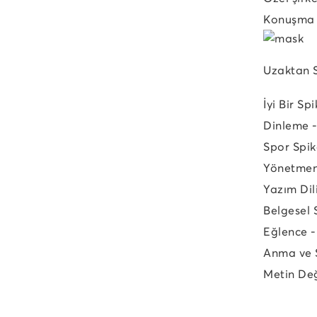
Konuşma v
Uzaktan S
İyi Bir S
Dinleme 
Spor Spik
Yönetmen 
Yazım Dili
Belgesel 
Eğlence 
Anma ve 
Metin De