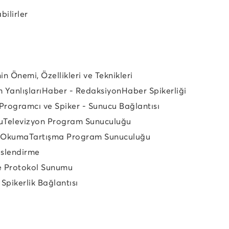
bilirler
in Önemi, Özellikleri ve Teknikleri
 Yanlışları
Haber - Redaksiyon
Haber Spikerliği
Programcı ve Spiker - Sunucu Bağlantısı
u
Televizyon Program Sunuculuğu
ı Okuma
Tartışma Program Sunuculuğu
eslendirme
e Protokol Sunumu
 Spikerlik Bağlantısı