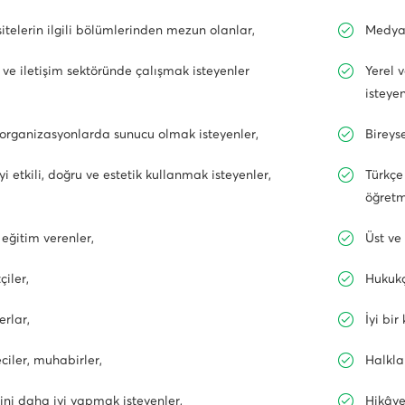
itelerin ilgili bölümlerinden mezun olanlar,
Medya 
ve iletişim sektöründe çalışmak isteyenler
Yerel 
isteyen
i organizasyonlarda sunucu olmak isteyenler,
Bireys
yi etkili, doğru ve estetik kullanmak isteyenler,
Türkçe
öğretm
eğitim verenler,
Üst ve
çiler,
Hukukç
erlar,
İyi bir
ciler, muhabirler,
Halkla 
ini daha iyi yapmak isteyenler,
Hikâye