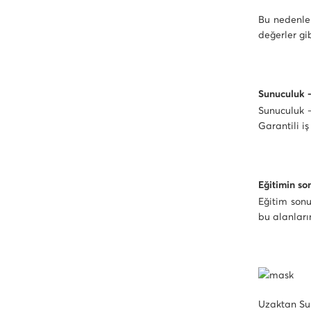
Bu nedenle 
değerler gib
Sunuculuk -
Sunuculuk –
Garantili i
Eğitimin so
Eğitim sonu
bu alanları
Uzaktan Sun