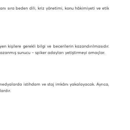
nı sıra beden dili, kriz yönetimi, konu hâkimiyeti ve etik
n kişilere gerekli bilgi ve becerilerin kazandırılmasıdır.
kazanmış sunucu – spiker adayları yetiştirmeyi amaçlar.
 medyalarda istihdam ve staj imkânı yakalayacak. Ayrıca,
ardır.