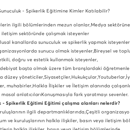
unuculuk - Spikerlik Eğitimine Kimler Katılabilir?
elerin ilgili bölümlerinden mezun olanlar,
Medya sektörüne i
iletişim sektöründe çalışmak isteyenler
ulusal kanallarda sunuculuk ve spikerlik yapmak isteyenler
rganizasyonlarda sunucu olmak isteyenler,
Bireysel ve topl
etkili, doğru ve estetik kullanmak isteyenler,
edebiyat başta olmak üzere tüm branşlardaki öğretmenler,
a düzey yöneticiler,
Siyasetçiler,
Hukukçular,
Youtuberlar,
İ
er, muhabirler,
Halkla İlişkiler ve İletişim alanında çalışanl
 masal anlatıcıları
Konuşmasıyla fark yaratmayı sevenler.
 - Spikerlik Eğitimi Eğitimi çalışma alanları nelerdir?
uluşlarının ilgili departmanlıklarında,
Çeşitli organizasyon
 ve kuruluşlarının halkla ilişkiler, basın veya iletişim bö
tlerin halkla ilişkiler, basın veya iletişim bölümlerinde,