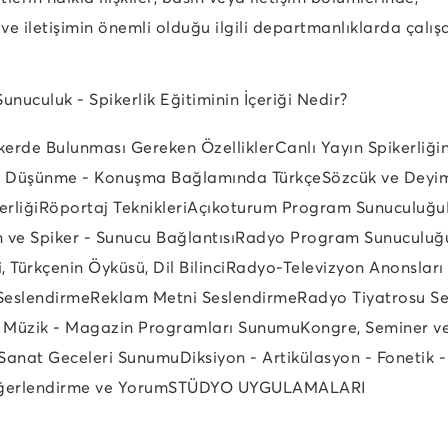
e iletişimin önemli olduğu ilgili departmanlıklarda çalışa
unuculuk - Spikerlik Eğitiminin İçeriği Nedir?
pikerde Bulunması Gereken Özellikler
Canlı Yayın Spikerliğin
- Düşünme - Konuşma Bağlamında Türkçe
Sözcük ve Deyim
erliği
Röportaj Teknikleri
Açıkoturum Program Sunuculuğu
ve Spiker - Sunucu Bağlantısı
Radyo Program Sunuculuğ
, Türkçenin Öyküsü, Dil Bilinci
Radyo-Televizyon Anonslar
Seslendirme
Reklam Metni Seslendirme
Radyo Tiyatrosu S
- Müzik - Magazin Programları Sunumu
Kongre, Seminer v
Sanat Geceleri Sunumu
Diksiyon - Artikülasyon - Fonetik -
ğerlendirme ve Yorum
STÜDYO UYGULAMALARI