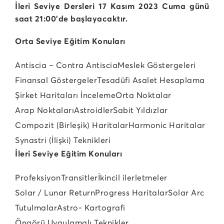
İleri Seviye Dersleri 17 Kasım 2023 Cuma günü
saat 21:00’de başlayacaktır.
Orta Seviye Eğitim Konuları
Antiscia – Contra Antiscia
Meslek Göstergeleri
Finansal Göstergeler
Tesadüfi Asalet Hesaplama
Şirket Haritaları İnceleme
Orta Noktalar
Arap Noktaları
Astroidler
Sabit Yıldızlar
Compozit (Birleşik) Haritalar
Harmonic Haritalar
Synastri (İlişki) Teknikleri
İleri Seviye Eğitim Konuları
Profeksiyon
Transitler
İkincil ilerletmeler
Solar / Lunar Return
Progress Haritalar
Solar Arc
Tutulmalar
Astro- Kartografi
Öngörü Uygulamalı Teknikler