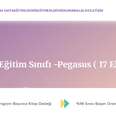
NA SAYFA
EĞİTİMLERİMİZ
EĞİTMENLERİMİZ
KURUMSAL
BLOG
İLETİŞİM
 Eğitim Sınıfı -Pegasus ( 17
rogram Boyunca Kitap Desteği
%98 Sınav Başarı Oran