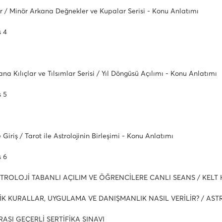
r / Minör Arkana Değnekler ve Kupalar Serisi - Konu Anlatımı
s 4
ana Kılıçlar ve Tılsımlar Serisi / Yıl Döngüsü Açılımı - Konu Anlatımı
s 5
e Giriş / Tarot ile Astrolojinin Birleşimi - Konu Anlatımı
s 6
TROLOJİ TABANLI AÇILIM VE ÖĞRENCİLERE CANLI SEANS / KELT H
İK KURALLAR, UYGULAMA VE DANIŞMANLIK NASIL VERİLİR? / AST
ASI GEÇERLİ SERTİFİKA SINAVI