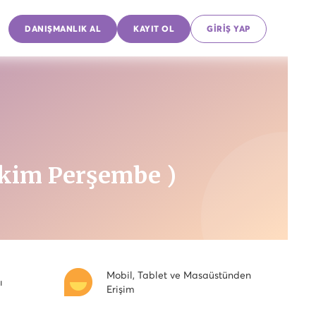
DANIŞMANLIK AL
KAYIT OL
GİRİŞ YAP
 Ekim Perşembe )
Mobil, Tablet ve Masaüstünden
ı
Erişim