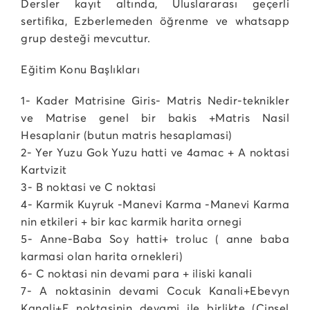
Dersler kayıt altında, Uluslararası geçerli
sertifika, Ezberlemeden öğrenme ve whatsapp
grup desteği mevcuttur.
Eğitim Konu Başlıkları
1- Kader Matrisine Giris- Matris Nedir-teknikler
ve Matrise genel bir bakis +Matris Nasil
Hesaplanir (butun matris hesaplamasi)
2- Yer Yuzu Gok Yuzu hatti ve 4amac + A noktasi
Kartvizit
3- B noktasi ve C noktasi
4- Karmik Kuyruk -Manevi Karma -Manevi Karma
nin etkileri + bir kac karmik harita ornegi
5- Anne-Baba Soy hatti+ troluc ( anne baba
karmasi olan harita ornekleri)
6- C noktasi nin devami para + iliski kanali
7- A noktasinin devami Cocuk Kanali+Ebevyn
Kanali+E noktasinin devami ile birlikte (Cinsel