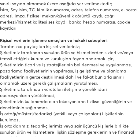
sınırlı sayıda olmamak üzere aşağıda yer verilmektedir;
İsim, Soy isim, T.C. kimlik numarası, adres, telefon numarası, e-posta
adresi, imza, fiziksel mekan/güvenlik görüntü kaydı, çağrı
merkezi/hizmet kalitesi ses kaydı, banka hesap numarası, cookie
kayıtları
Kişisel verilerin işlenme amaçları ve hukuki sebepleri
;
Tarafınızca paylaşılan kişisel verileriniz;
Şirketimiz tarafından sunulan ürün ve hizmetlerden sizleri ve/veya
temsil ettiğiniz kurum ve kuruluşları faydalandırmak için,
Şirketimizin ticari ve iş stratejilerinin belirlenmesi ve uygulanması,
pazarlama faaliyetlerinin yapılması, iş geliştirme ve planlama
faaliyetlerinin gerçekleştirilmesi dahil ve fakat bunlarla sınırlı
olmamak üzere gerekli çalışmaların yürütülmesi,
Şirketimiz tarafından yürütülen iletişime yönelik idari
operasyonların yürütülmesi,
Şirketimizin kullanımda olan lokasyonların fiziksel güvenliğinin ve
denetiminin sağlanması,
İş ortağı/müşteri/tedarikçi (yetkili veya çalışanları) ilişkilerinin
kurulması,
İş ortaklarımız, tedarikçilerimiz veya sair üçüncü kişilerle birlikte
sunulan ürün ve hizmetlere ilişkin sözleşme gereklerinin ve finansal