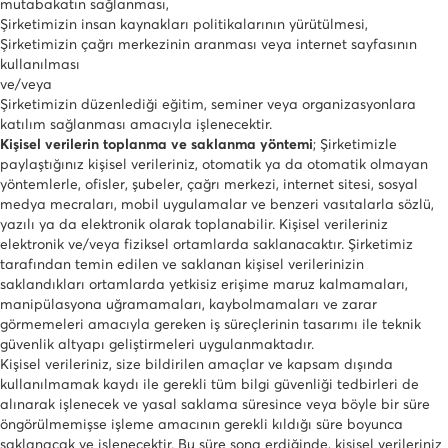
mutabakatın sağlanması,
Şirketimizin insan kaynakları politikalarının yürütülmesi,
Şirketimizin çağrı merkezinin aranması veya internet sayfasının
kullanılması
ve/veya
Şirketimizin düzenlediği eğitim, seminer veya organizasyonlara
katılım sağlanması amacıyla işlenecektir.
Kişisel verilerin toplanma ve saklanma yöntemi
; Şirketimizle
paylaştığınız kişisel verileriniz, otomatik ya da otomatik olmayan
yöntemlerle, ofisler, şubeler, çağrı merkezi, internet sitesi, sosyal
medya mecraları, mobil uygulamalar ve benzeri vasıtalarla sözlü,
yazılı ya da elektronik olarak toplanabilir. Kişisel verileriniz
elektronik ve/veya fiziksel ortamlarda saklanacaktır. Şirketimiz
tarafından temin edilen ve saklanan kişisel verilerinizin
saklandıkları ortamlarda yetkisiz erişime maruz kalmamaları,
manipülasyona uğramamaları, kaybolmamaları ve zarar
görmemeleri amacıyla gereken iş süreçlerinin tasarımı ile teknik
güvenlik altyapı geliştirmeleri uygulanmaktadır.
Kişisel verileriniz, size bildirilen amaçlar ve kapsam dışında
kullanılmamak kaydı ile gerekli tüm bilgi güvenliği tedbirleri de
alınarak işlenecek ve yasal saklama süresince veya böyle bir süre
öngörülmemişse işleme amacının gerekli kıldığı süre boyunca
saklanacak ve işlenecektir. Bu süre sona erdiğinde, kişisel verileriniz