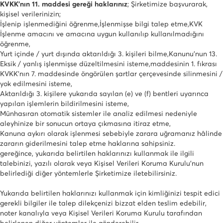
KVKK’nın 11. maddesi gereği haklarınız
; Şirketimize başvurarak,
kişisel verilerinizin;
İşlenip işlenmediğini öğrenme,
İşlenmişse bilgi talep etme,
KVK
İşlenme amacını ve amacına uygun kullanılıp kullanılmadığını
öğrenme,
Yurt içinde / yurt dışında aktarıldığı 3. kişileri bilme,
Kanunu’nun 13.
Eksik / yanlış işlenmişse düzeltilmesini isteme,
maddesinin 1. fıkrası
KVKK’nın 7. maddesinde öngörülen şartlar çerçevesinde silinmesini /
yok edilmesini isteme,
Aktarıldığı 3. kişilere yukarıda sayılan (e) ve (f) bentleri uyarınca
yapılan işlemlerin bildirilmesini isteme,
Münhasıran otomatik sistemler ile analiz edilmesi nedeniyle
aleyhinize bir sonucun ortaya çıkmasına itiraz etme,
Kanuna aykırı olarak işlenmesi sebebiyle zarara uğramanız hâlinde
zararın giderilmesini talep etme haklarına sahipsiniz.
gereğince, yukarıda belirtilen haklarınızı kullanmak ile ilgili
talebinizi, yazılı olarak veya Kişisel Verileri Koruma Kurulu’nun
belirlediği diğer yöntemlerle Şirketimize iletebilirsiniz.
Yukarıda belirtilen haklarınızı kullanmak için kimliğinizi tespit edici
gerekli bilgiler ile talep dilekçenizi bizzat elden teslim edebilir,
noter kanalıyla veya Kişisel Verileri Koruma Kurulu tarafından