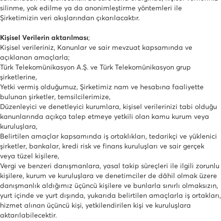
silinme, yok edilme ya da anonimleştirme yöntemleri ile
Şirketimizin veri akışlarından çıkarılacaktır.
Kişisel Verilerin aktarılması
;
Kişisel verileriniz, Kanunlar ve sair mevzuat kapsamında ve
açıklanan amaçlarla;
Türk Telekomünikasyon A.Ş. ve Türk Telekomünikasyon grup
şirketlerine,
Yetki vermiş olduğumuz, Şirketimiz nam ve hesabına faaliyette
bulunan şirketler, temsilcilerimize,
Düzenleyici ve denetleyici kurumlara, kişisel verilerinizi tabi olduğu
kanunlarında açıkça talep etmeye yetkili olan kamu kurum veya
kuruluşlara,
Belirtilen amaçlar kapsamında iş ortaklıkları, tedarikçi ve yüklenici
şirketler, bankalar, kredi risk ve finans kuruluşları ve sair gerçek
veya tüzel kişilere,
Vergi ve benzeri danışmanlara, yasal takip süreçleri ile ilgili zorunlu
kişilere, kurum ve kuruluşlara ve denetimciler de dâhil olmak üzere
danışmanlık aldığımız üçüncü kişilere ve bunlarla sınırlı olmaksızın,
yurt içinde ve yurt dışında, yukarıda belirtilen amaçlarla iş ortakları,
hizmet alınan üçüncü kişi, yetkilendirilen kişi ve kuruluşlara
aktarılabilecektir.